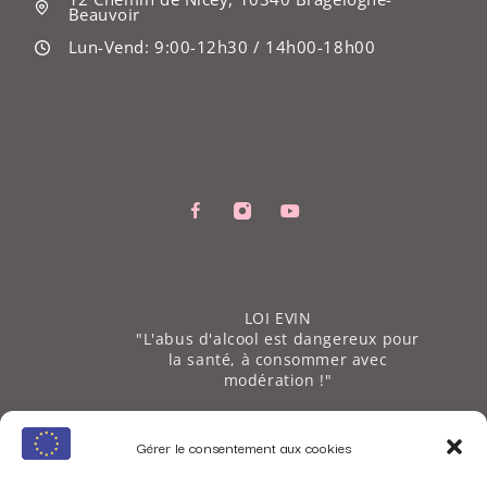
Beauvoir
Lun-Vend: 9:00-12h30 / 14h00-18h00
LOI EVIN
"L'abus d'alcool est dangereux pour
la santé, à consommer avec
modération !"
PRÉSERVEZ NOTRE PLANÈTE
Gérer le consentement aux cookies
Tous nos produits sont
conditionnés avec des emballages