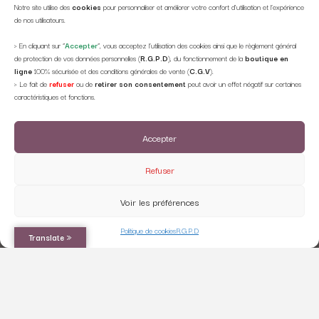
Notre site utilise des
cookies
pour personnaliser et améliorer votre confort d'utilisation et l’expérience
recyclables, pensez au tri!
de nos utilisateurs.
> En cliquant sur ”
Accepter
”, vous acceptez l’utilisation des cookies ainsi que le règlement général
de protection de vos données personnelles (
R.G.P.D
), du fonctionnement de la
boutique en
ligne
100% sécurisée et des conditions générales de vente (
C.G.V
).
> Le fait de
refuser
ou de
retirer son consentement
peut avoir un effet négatif sur certaines
caractéristiques et fonctions.
Accepter
Refuser
C.G.V
R.G.P.D
NETIQUETTE
Voir les préférences
© 2021 CAMILLE MARCEL. Tous droits réservés | Designed by
Web3-Design
Politique de cookies
R.G.P.D
Translate »