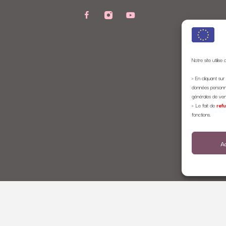
Notre site utilise
> En cliquant sur 
données personne
générales de ven
> Le fait de
ref
fonctions.
A
© 2021 C