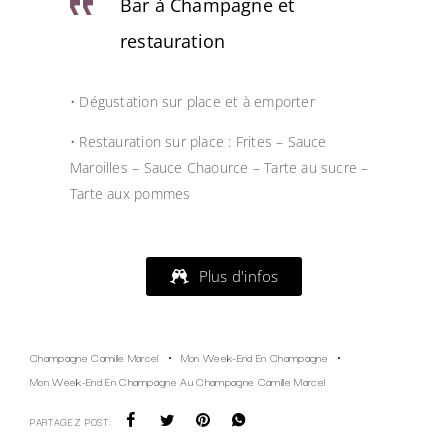
Bar à Champagne et
restauration
• Dégustation sur place et à emporter
• Restauration sur place : Frites – Sauce
Maroilles – Sauce Chaource – Tarte au sucre –
Tarte aux pommes
Plus d'infos
Champagne Camille Marcel
Mon Week-End En Champagne
Mon Week-End En Champagne Au Champagne Camille Marcel
PARTAGEZ POST: