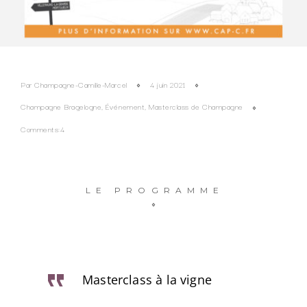
Par
Champagne-Camille-Marcel
4 juin 2021
Champagne Bragelogne
,
Événement
,
Masterclass de Champagne
Comments:4
LE PROGRAMME
Masterclass à la vigne