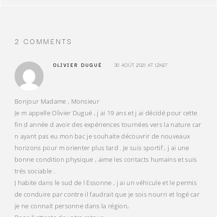
2 COMMENTS
OLIVIER DUGUÉ
30 AOÛT 2021 AT 12H27
Bonjour Madame , Monsieur
Je m appelle Olivier Dugué , j ai 19 ans et j ai décidé pour cette
fin d année d avoir des expériences tournées vers la nature car
n ayant pas eu mon bac je souhaite découvrir de nouveaux
horizons pour m orienter plus tard . Je suis sportif , j ai une
bonne condition physique , aime les contacts humains et suis
trés sociable .
J habite dans le sud de l Essonne , j ai un véhicule et le permis
de conduire par contre il faudrait que je sois nourri et logé car
je ne connait personne dans la région,