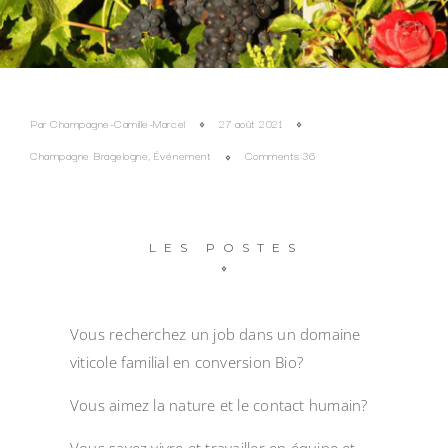
Par
Champagne-Camille-Marcel
27 août 2021
Champagne Bragelogne
,
Événement
Comments:36
LES POSTES
Vous recherchez un job dans un domaine
viticole familial en conversion Bio?
Vous aimez la nature et le contact humain?
Vous savez vivre et travailler en équipe et