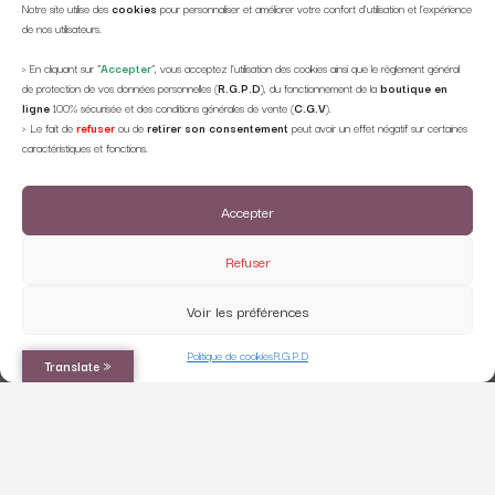
Notre site utilise des
cookies
pour personnaliser et améliorer votre confort d'utilisation et l’expérience
recyclables, pensez au tri!
de nos utilisateurs.
> En cliquant sur ”
Accepter
”, vous acceptez l’utilisation des cookies ainsi que le règlement général
de protection de vos données personnelles (
R.G.P.D
), du fonctionnement de la
boutique en
ligne
100% sécurisée et des conditions générales de vente (
C.G.V
).
> Le fait de
refuser
ou de
retirer son consentement
peut avoir un effet négatif sur certaines
caractéristiques et fonctions.
Accepter
Refuser
C.G.V
R.G.P.D
NETIQUETTE
Voir les préférences
© 2021 CAMILLE MARCEL. Tous droits réservés | Designed by
Web3-Design
Politique de cookies
R.G.P.D
Translate »