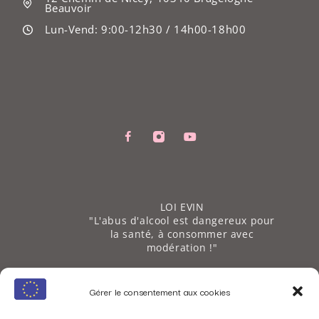
Beauvoir
Lun-Vend: 9:00-12h30 / 14h00-18h00
LOI EVIN
"L'abus d'alcool est dangereux pour
la santé, à consommer avec
modération !"
PRÉSERVEZ NOTRE PLANÈTE
Gérer le consentement aux cookies
Tous nos produits sont
conditionnés avec des emballages