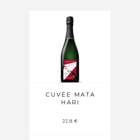
CUVÉE MATA
HARI
22,11
€